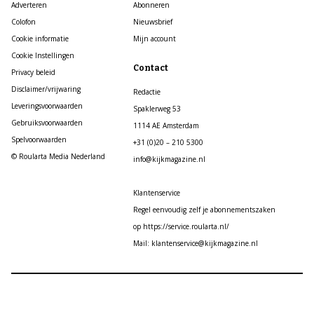
Adverteren
Abonneren
Colofon
Nieuwsbrief
Cookie informatie
Mijn account
Cookie Instellingen
Contact
Privacy beleid
Disclaimer/vrijwaring
Redactie
Leveringsvoorwaarden
Spaklerweg 53
Gebruiksvoorwaarden
1114 AE Amsterdam
Spelvoorwaarden
+31 (0)20 – 210 5300
© Roularta Media Nederland
info@kijkmagazine.nl
Klantenservice
Regel eenvoudig zelf je abonnementszaken
op https://service.roularta.nl/
Mail: klantenservice@kijkmagazine.nl