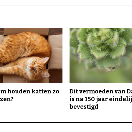
m houden katten zo
Dit vermoeden van 
ozen?
is na 150 jaar eindeli
bevestigd