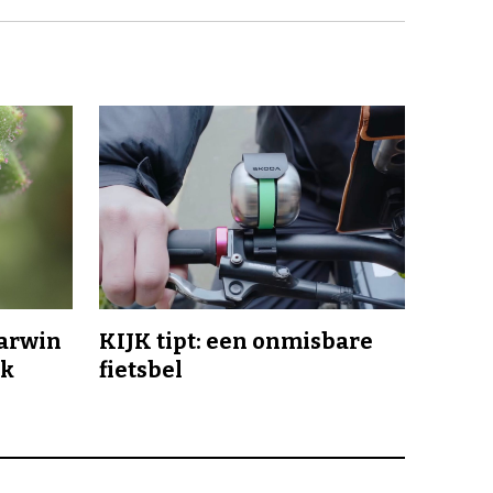
Darwin
KIJK tipt: een onmisbare
jk
fietsbel