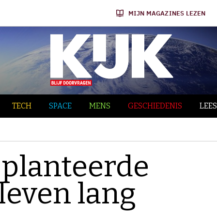
MIJN MAGAZINES LEZEN
TECH
SPACE
MENS
GESCHIEDENIS
LEES
splanteerde
leven lang