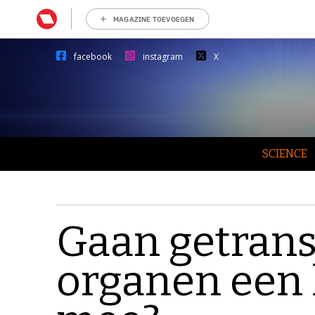
MAGAZINE TOEVOEGEN
facebook
instagram
X
SCIENCE
Gaan getran
organen een 