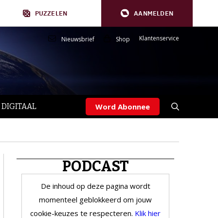
PUZZELEN
AANMELDEN
Klantenservice
Nieuwsbrief
Shop
 DIGITAAL
Word Abonnee
PODCAST
De inhoud op deze pagina wordt
momenteel geblokkeerd om jouw
cookie-keuzes te respecteren.
Klik hier