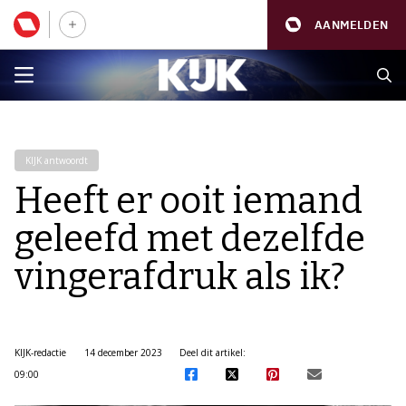
AANMELDEN
KIJK antwoordt
Heeft er ooit iemand
geleefd met dezelfde
vingerafdruk als ik?
KIJK-redactie
14 december 2023
Deel dit artikel:
09:00