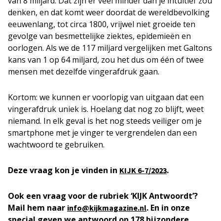
van 8 miljard. Dat zijn er veel minder dan je intuïtief zou
denken, en dat komt weer doordat de wereldbevolking
eeuwenlang, tot circa 1800, vrijwel niet groeide ten
gevolge van besmettelijke ziektes, epidemieën en
oorlogen. Als we de 117 miljard vergelijken met Galtons
kans van 1 op 64 miljard, zou het dus om één of twee
mensen met dezelfde vingerafdruk gaan.
Kortom: we kunnen er voorlopig van uitgaan dat een
vingerafdruk uniek is. Hoelang dat nog zo blijft, weet
niemand. In elk geval is het nog steeds veiliger om je
smartphone met je vinger te vergrendelen dan een
wachtwoord te gebruiken.
Deze vraag kon je vinden in
.
KIJK 6-7/2023
Ook een vraag voor de rubriek ‘KIJK Antwoordt’?
Mail hem naar
. En in onze
info@kijkmagazine.nl
special geven we antwoord op 178 bijzondere,