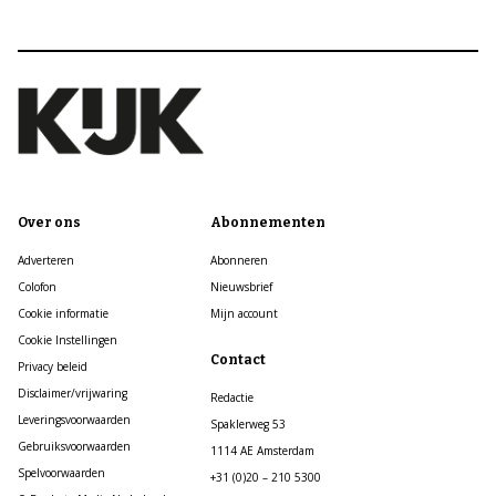
Over ons
Abonnementen
Adverteren
Abonneren
Colofon
Nieuwsbrief
Cookie informatie
Mijn account
Cookie Instellingen
Contact
Privacy beleid
Disclaimer/vrijwaring
Redactie
Leveringsvoorwaarden
Spaklerweg 53
Gebruiksvoorwaarden
1114 AE Amsterdam
Spelvoorwaarden
+31 (0)20 – 210 5300