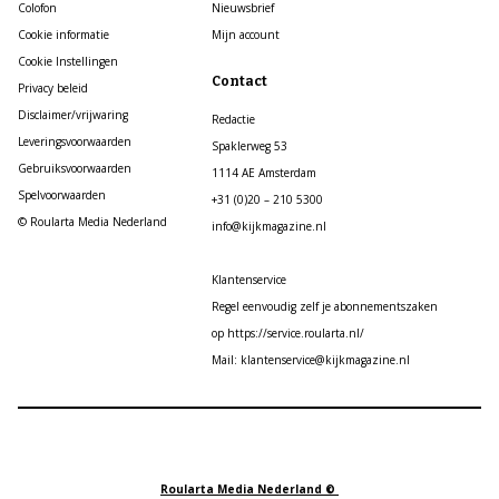
Colofon
Nieuwsbrief
Cookie informatie
Mijn account
Cookie Instellingen
Contact
Privacy beleid
Disclaimer/vrijwaring
Redactie
Leveringsvoorwaarden
Spaklerweg 53
Gebruiksvoorwaarden
1114 AE Amsterdam
Spelvoorwaarden
+31 (0)20 – 210 5300
© Roularta Media Nederland
info@kijkmagazine.nl
Klantenservice
Regel eenvoudig zelf je abonnementszaken
op https://service.roularta.nl/
Mail: klantenservice@kijkmagazine.nl
Roularta Media Nederland ©