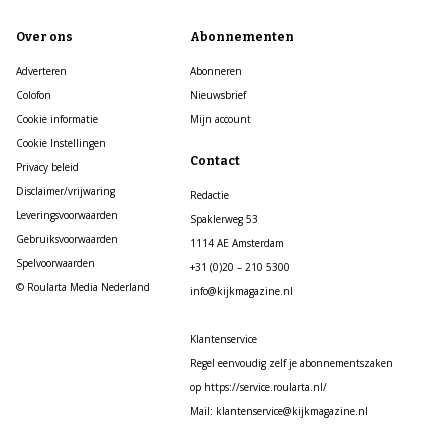
Over ons
Abonnementen
Adverteren
Abonneren
Colofon
Nieuwsbrief
Cookie informatie
Mijn account
Cookie Instellingen
Contact
Privacy beleid
Disclaimer/vrijwaring
Redactie
Leveringsvoorwaarden
Spaklerweg 53
Gebruiksvoorwaarden
1114 AE Amsterdam
Spelvoorwaarden
+31 (0)20 – 210 5300
© Roularta Media Nederland
info@kijkmagazine.nl
Klantenservice
Regel eenvoudig zelf je abonnementszaken
op https://service.roularta.nl/
Mail: klantenservice@kijkmagazine.nl