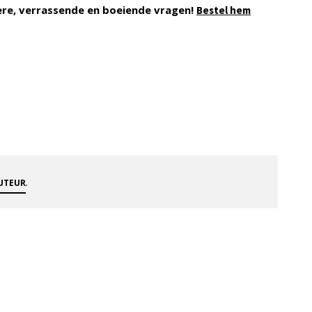
ere, verrassende en boeiende vragen!
Bestel hem
.
AUTEUR