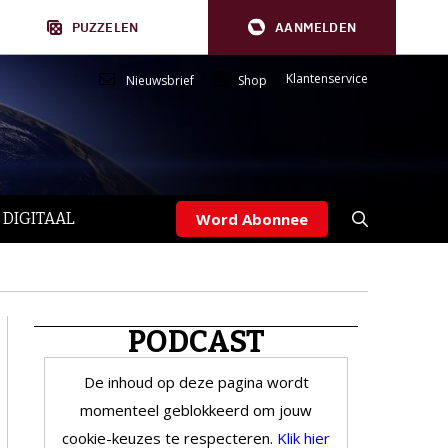
PUZZELEN
AANMELDEN
Klantenservice
Nieuwsbrief
Shop
 DIGITAAL
Word Abonnee
PODCAST
De inhoud op deze pagina wordt
momenteel geblokkeerd om jouw
cookie-keuzes te respecteren.
Klik hier