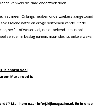
llende vehikels die daar onderzoek doen.
te, niet meer. Onlangs hebben onderzoekers aangetoond
el afwisselend natte en droge seizoenen kende. Of de
er, herfst of winter viel, is niet bekend. Het is ook
heel seizoen in beslag namen, maar slechts enkele weken
t is enorm veel
aarom Mars rood is
ordt’? Mail hem naar
. En in onze
info@kijkmagazine.nl