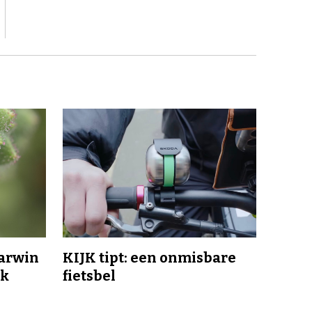
Darwin
KIJK tipt: een onmisbare
jk
fietsbel