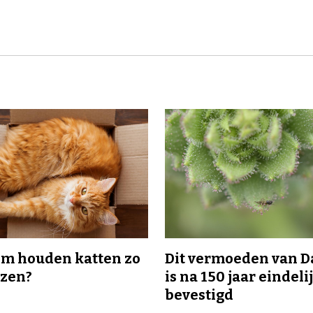
m houden katten zo
Dit vermoeden van 
ozen?
is na 150 jaar eindeli
bevestigd