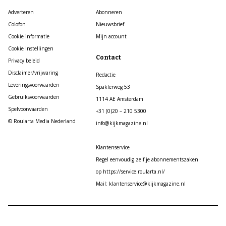
Adverteren
Abonneren
Colofon
Nieuwsbrief
Cookie informatie
Mijn account
Cookie Instellingen
Contact
Privacy beleid
Disclaimer/vrijwaring
Redactie
Leveringsvoorwaarden
Spaklerweg 53
Gebruiksvoorwaarden
1114 AE Amsterdam
Spelvoorwaarden
+31 (0)20 – 210 5300
© Roularta Media Nederland
info@kijkmagazine.nl
Klantenservice
Regel eenvoudig zelf je abonnementszaken
op https://service.roularta.nl/
Mail: klantenservice@kijkmagazine.nl