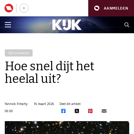
AANMELDEN
KIJK antwoordt
Hoe snel dijt het
heelal uit?
Yannick Fritschy
16 maart 2026
Deel dit artikel:
06:00