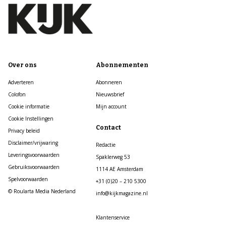
Over ons
Abonnementen
Adverteren
Abonneren
Colofon
Nieuwsbrief
Cookie informatie
Mijn account
Cookie Instellingen
Contact
Privacy beleid
Disclaimer/vrijwaring
Redactie
Leveringsvoorwaarden
Spaklerweg 53
Gebruiksvoorwaarden
1114 AE Amsterdam
Spelvoorwaarden
+31 (0)20 – 210 5300
© Roularta Media Nederland
info@kijkmagazine.nl
Klantenservice