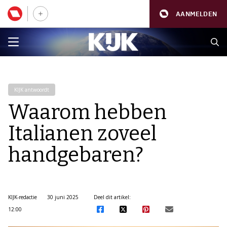
AANMELDEN
KIJK antwoordt
Waarom hebben
Italianen zoveel
handgebaren?
KIJK-redactie
30 juni 2025
Deel dit artikel:
12:00