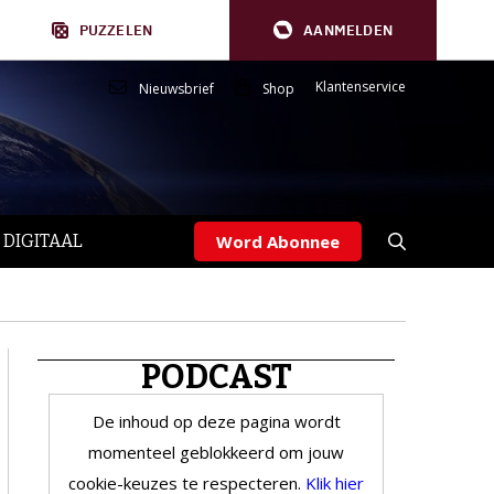
PUZZELEN
AANMELDEN
Klantenservice
Nieuwsbrief
Shop
 DIGITAAL
Word Abonnee
PODCAST
De inhoud op deze pagina wordt
momenteel geblokkeerd om jouw
cookie-keuzes te respecteren.
Klik hier