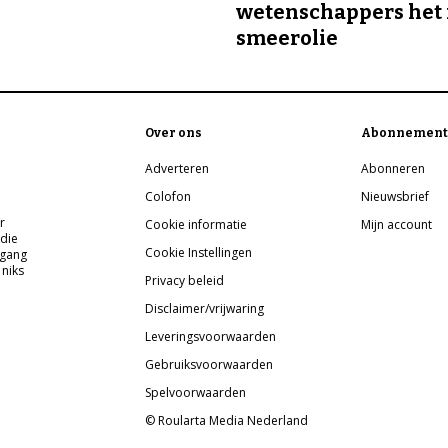
wetenschappers het 
smeerolie
Over ons
Abonnement
Adverteren
Abonneren
Colofon
Nieuwsbrief
r
Cookie informatie
Mijn account
 die
Cookie Instellingen
pgang
 niks
Privacy beleid
Disclaimer/vrijwaring
Leveringsvoorwaarden
Gebruiksvoorwaarden
Spelvoorwaarden
© Roularta Media Nederland