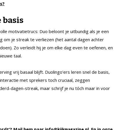
s?
e basis
lle motivatietrucs: Duo beloont je uitbundig als je een
 om je streak te verliezen (het aantal dagen achter
doen). Zo verleidt hij je om elke dag even te oefenen, en
nieuwe taal.
ing vrij basaal blijft. Duolingo’ers leren snel de basis,
interactie met sprekers toch cruciaal, zeggen
erd-dagen-streak, maar schrijf je nu tóch maar in voor
ordt’? Mail hem naar
. En in onze
info@kijkmagazine.nl