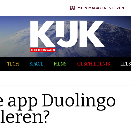
MIJN MAGAZINES LEZEN
TECH
SPACE
MENS
GESCHIEDENIS
LEES
e app Duolingo
 leren?