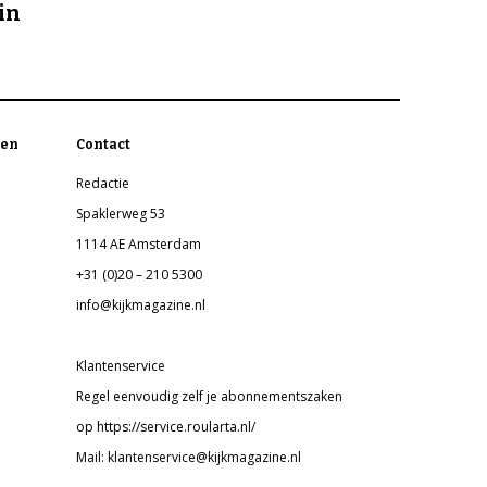
in
en
Contact
Redactie
Spaklerweg 53
1114 AE Amsterdam
+31 (0)20 – 210 5300
info@kijkmagazine.nl
Klantenservice
Regel eenvoudig zelf je abonnementszaken
op https://service.roularta.nl/
Mail: klantenservice@kijkmagazine.nl