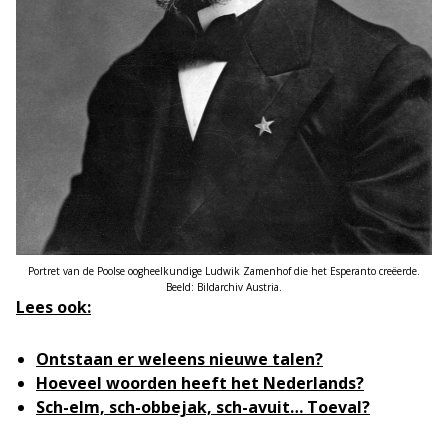
Portret van de Poolse oogheelkundige Ludwik Zamenhof die het Esperanto creëerde.
Beeld: Bildarchiv Austria.
Lees ook:
Ontstaan er weleens nieuwe talen?
Hoeveel woorden heeft het Nederlands?
Sch-elm, sch-obbejak, sch-avuit… Toeval?