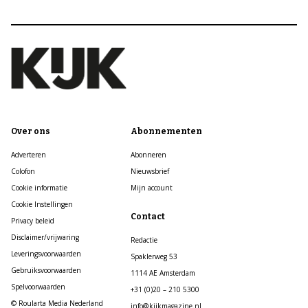
Over ons
Abonnementen
Adverteren
Abonneren
Colofon
Nieuwsbrief
Cookie informatie
Mijn account
Cookie Instellingen
Contact
Privacy beleid
Disclaimer/vrijwaring
Redactie
Leveringsvoorwaarden
Spaklerweg 53
Gebruiksvoorwaarden
1114 AE Amsterdam
Spelvoorwaarden
+31 (0)20 – 210 5300
© Roularta Media Nederland
info@kijkmagazine.nl