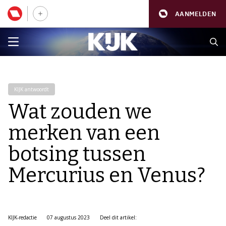
AANMELDEN
KIJK antwoordt
Wat zouden we
merken van een
botsing tussen
Mercurius en Venus?
KIJK-redactie
07 augustus 2023
Deel dit artikel: