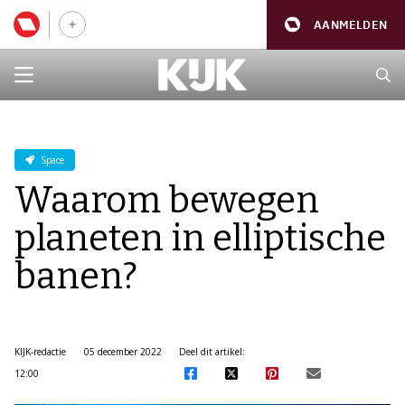
AANMELDEN
Space
Waarom bewegen
planeten in elliptische
banen?
KIJK-redactie
05 december 2022
Deel dit artikel:
12:00