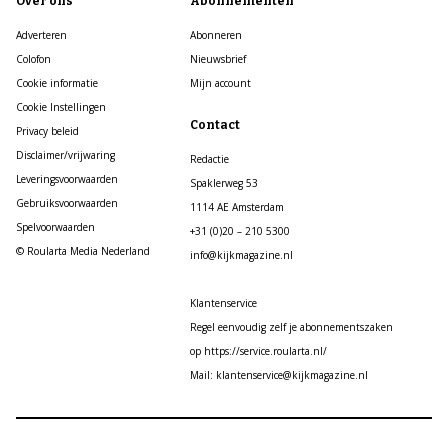
Over ons
Abonnementen
Adverteren
Abonneren
Colofon
Nieuwsbrief
Cookie informatie
Mijn account
Cookie Instellingen
Contact
Privacy beleid
Disclaimer/vrijwaring
Redactie
Leveringsvoorwaarden
Spaklerweg 53
Gebruiksvoorwaarden
1114 AE Amsterdam
Spelvoorwaarden
+31 (0)20 – 210 5300
© Roularta Media Nederland
info@kijkmagazine.nl
Klantenservice
Regel eenvoudig zelf je abonnementszaken
op https://service.roularta.nl/
Mail: klantenservice@kijkmagazine.nl