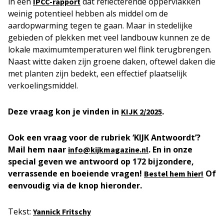
in een
dat reflecterende oppervlakken
IPCC-rapport
weinig potentieel hebben als middel om de
aardopwarming tegen te gaan. Maar in stedelijke
gebieden of plekken met veel landbouw kunnen ze de
lokale maximumtemperaturen wel flink terugbrengen.
Naast witte daken zijn groene daken, oftewel daken die
met planten zijn bedekt, een effectief plaatselijk
verkoelingsmiddel.
Deze vraag kon je vinden in
.
KIJK
2/2025
Ook een vraag voor de rubriek ‘KIJK Antwoordt’?
Mail hem naar
. En in onze
info@kijkmagazine.nl
special geven we antwoord op 172 bijzondere,
verrassende en boeiende vragen!
Of
Bestel hem hier!
eenvoudig via de knop hieronder.
Tekst:
Yannick Fritschy