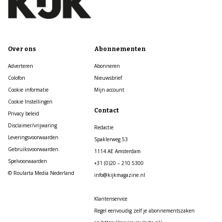
Over ons
Abonnementen
Adverteren
Abonneren
Colofon
Nieuwsbrief
Cookie informatie
Mijn account
Cookie Instellingen
Contact
Privacy beleid
Disclaimer/vrijwaring
Redactie
Leveringsvoorwaarden
Spaklerweg 53
Gebruiksvoorwaarden
1114 AE Amsterdam
Spelvoorwaarden
+31 (0)20 – 210 5300
© Roularta Media Nederland
info@kijkmagazine.nl
Klantenservice
Regel eenvoudig zelf je abonnementszaken