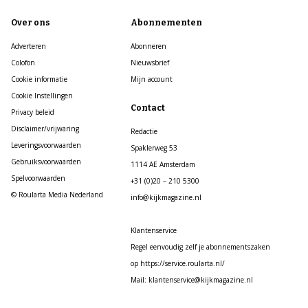
Over ons
Abonnementen
Adverteren
Abonneren
Colofon
Nieuwsbrief
Cookie informatie
Mijn account
Cookie Instellingen
Contact
Privacy beleid
Disclaimer/vrijwaring
Redactie
Leveringsvoorwaarden
Spaklerweg 53
Gebruiksvoorwaarden
1114 AE Amsterdam
Spelvoorwaarden
+31 (0)20 – 210 5300
© Roularta Media Nederland
info@kijkmagazine.nl
Klantenservice
Regel eenvoudig zelf je abonnementszaken
op https://service.roularta.nl/
Mail: klantenservice@kijkmagazine.nl