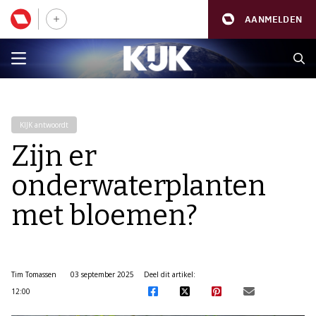
AANMELDEN
KIJK antwoordt
Zijn er
onderwaterplanten
met bloemen?
Tim Tomassen
03 september 2025
Deel dit artikel:
12:00