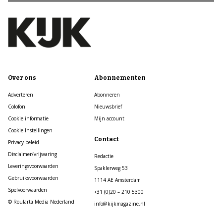
Over ons
Abonnementen
Adverteren
Abonneren
Colofon
Nieuwsbrief
Cookie informatie
Mijn account
Cookie Instellingen
Contact
Privacy beleid
Disclaimer/vrijwaring
Redactie
Leveringsvoorwaarden
Spaklerweg 53
Gebruiksvoorwaarden
1114 AE Amsterdam
Spelvoorwaarden
+31 (0)20 – 210 5300
© Roularta Media Nederland
info@kijkmagazine.nl