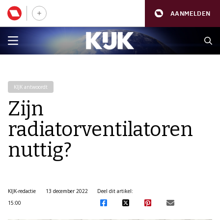
AANMELDEN
KIJK antwoordt
Zijn
radiatorventilatoren
nuttig?
KIJK-redactie
13 december 2022
Deel dit artikel:
15:00