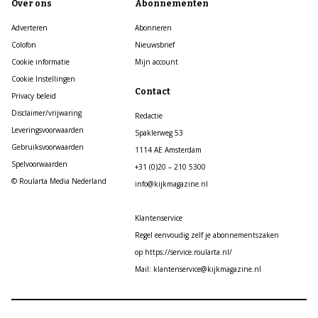
Over ons
Abonnementen
Adverteren
Abonneren
Colofon
Nieuwsbrief
Cookie informatie
Mijn account
Cookie Instellingen
Contact
Privacy beleid
Disclaimer/vrijwaring
Redactie
Leveringsvoorwaarden
Spaklerweg 53
Gebruiksvoorwaarden
1114 AE Amsterdam
Spelvoorwaarden
+31 (0)20 – 210 5300
© Roularta Media Nederland
info@kijkmagazine.nl
Klantenservice
Regel eenvoudig zelf je abonnementszaken
op https://service.roularta.nl/
Mail: klantenservice@kijkmagazine.nl