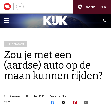
AANMELDEN
KIJK antwoordt
Zou je met een
(aardse) auto op de
maan kunnen rijden?
André Kesseler
28 oktober 2023
Deel dit artikel:
12:00