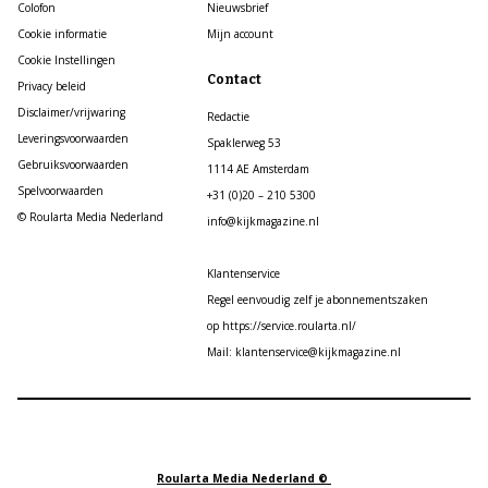
Colofon
Nieuwsbrief
Cookie informatie
Mijn account
Cookie Instellingen
Contact
Privacy beleid
Disclaimer/vrijwaring
Redactie
Leveringsvoorwaarden
Spaklerweg 53
Gebruiksvoorwaarden
1114 AE Amsterdam
Spelvoorwaarden
+31 (0)20 – 210 5300
© Roularta Media Nederland
info@kijkmagazine.nl
Klantenservice
Regel eenvoudig zelf je abonnementszaken
op https://service.roularta.nl/
Mail: klantenservice@kijkmagazine.nl
Roularta Media Nederland ©