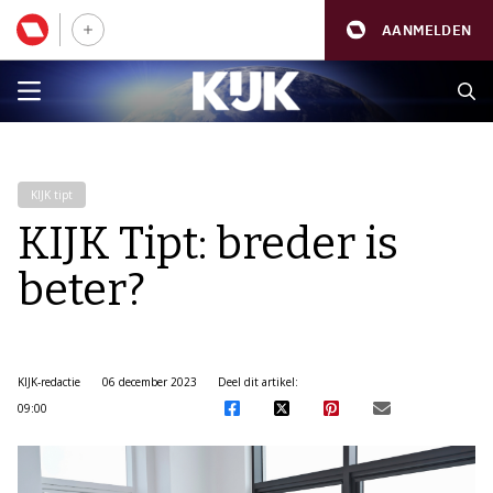
AANMELDEN
KIJK tipt
KIJK Tipt: breder is
beter?
KIJK-redactie
06 december 2023
Deel dit artikel:
09:00