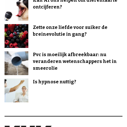
Kan AI ons helpen om dierentaal te
ontcijferen?
Zette onze liefde voor suiker de
breinevolutie in gang?
Pvc is moeilijk afbreekbaar: nu
veranderen wetenschappers het in
smeerolie
Is hypnose nuttig?