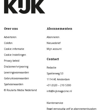
Over ons
Abonnementen
Adverteren
Abonneren
Colofon
Nieuwsbrief
Cookie informatie
Mijn account
Cookie Instellingen
Contact
Privacy beleid
Disclaimer/vrijwaring
Redactie
Leveringsvoorwaarden
Spaklerweg 53
Gebruiksvoorwaarden
1114 AE Amsterdam
Spelvoorwaarden
+31 (0)20 – 210 5300
© Roularta Media Nederland
info@kijkmagazine.nl
Klantenservice
Regel eenvoudig zelf je abonnementszaken