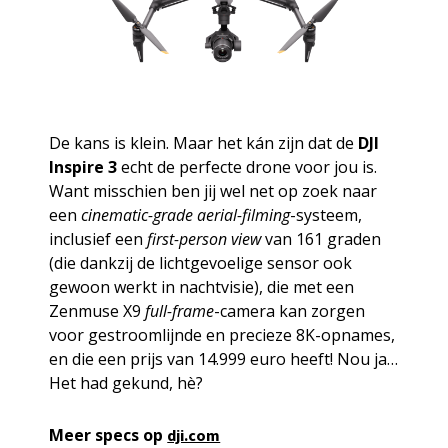
De kans is klein. Maar het kán zijn dat de
DJI
Inspire 3
echt de perfecte drone voor jou is.
Want misschien ben jij wel net op zoek naar
een
cinematic-grade aerial-filming
-systeem,
inclusief een
first-person view
van 161 graden
(die dankzij de lichtgevoelige sensor ook
gewoon werkt in nachtvisie), die met een
Zenmuse X9
full-frame
-camera kan zorgen
voor gestroomlijnde en precieze 8K-opnames,
en die een prijs van 14.999 euro heeft! Nou ja…
Het had gekund, hè?
Meer specs op
dji.com