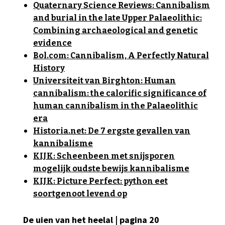
Quaternary Science Reviews: Cannibalism
and burial in the late Upper Palaeolithic:
Combining archaeological and genetic
evidence
Bol.com: Cannibalism, A Perfectly Natural
History
Universiteit van Birghton: Human
cannibalism: the calorific significance of
human cannibalism in the Palaeolithic
era
Historia.net: De 7 ergste gevallen van
kannibalisme
KIJK: Scheenbeen met snijsporen
mogelijk oudste bewijs kannibalisme
KIJK: Picture Perfect: python eet
soortgenoot levend op
De uien van het heelal | pagina 20