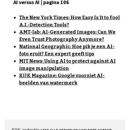
AI versus AI | pagina 106
The New York Times: How Easy Is It to Fool
A.I.-Detection Tools?
AMT-lab: AI-Generated Images: Can We
Even Trust Photography Anymore?
National Geographic: Hoe pik je een AI-
foto eruit? Een expert geeft tips
MIT News: Using AI to protect against AI
image manipulation
KIJK Magazine: Google voorziet AI-
beelden van watermerk
KIJK-redactie
.