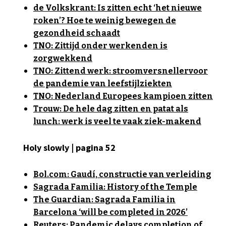
de Volkskrant: Is zitten echt ‘het nieuwe
roken’? Hoe te weinig bewegen de
gezondheid schaadt
TNO: Zittijd onder werkenden is
zorgwekkend
TNO: Zittend werk: stroomversnellervoor
de pandemie van leefstijlziekten
TNO: Nederland Europees kampioen zitten
Trouw: De hele dag zitten en patat als
lunch: werk is veel te vaak ziek-makend
Holy slowly | pagina 52
Bol.com: Gaudí, constructie van verleiding
Sagrada Familia: History of the Temple
The Guardian: Sagrada Familia in
Barcelona ‘will be completed in 2026’
Reuters: Pandemic delays completion of