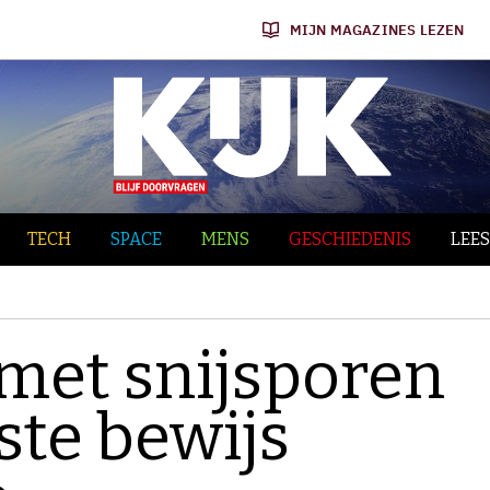
MIJN MAGAZINES LEZEN
TECH
SPACE
MENS
GESCHIEDENIS
LEES
met snijsporen
ste bewijs