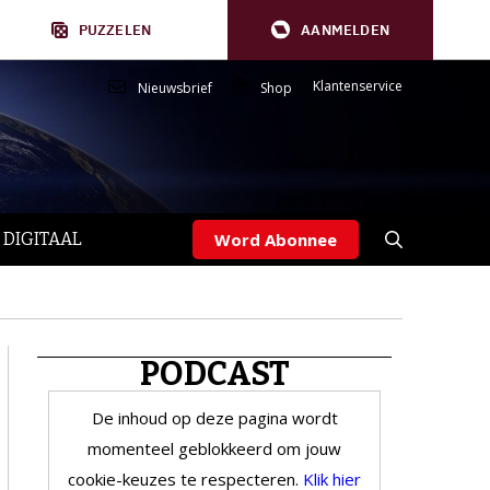
PUZZELEN
AANMELDEN
Klantenservice
Nieuwsbrief
Shop
 DIGITAAL
Word Abonnee
PODCAST
De inhoud op deze pagina wordt
momenteel geblokkeerd om jouw
cookie-keuzes te respecteren.
Klik hier