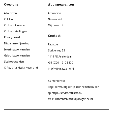
Over ons
Abonnementen
Adverteren
Abonneren
Colofon
Nieuwsbrief
Cookie informatie
Mijn account
Cookie Instellingen
Contact
Privacy beleid
Disclaimer/vrijwaring
Redactie
Leveringsvoorwaarden
Spaklerweg 53
Gebruiksvoorwaarden
1114 AE Amsterdam
Spelvoorwaarden
+31 (0)20 – 210 5300
© Roularta Media Nederland
info@kijkmagazine.nl
Klantenservice
Regel eenvoudig zelf je abonnementszaken
op https://service.roularta.nl/
Mail: klantenservice@kijkmagazine.nl