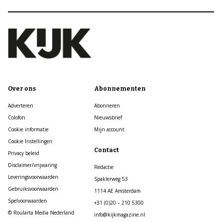
Over ons
Abonnementen
Adverteren
Abonneren
Colofon
Nieuwsbrief
Cookie informatie
Mijn account
Cookie Instellingen
Contact
Privacy beleid
Disclaimer/vrijwaring
Redactie
Leveringsvoorwaarden
Spaklerweg 53
Gebruiksvoorwaarden
1114 AE Amsterdam
Spelvoorwaarden
+31 (0)20 – 210 5300
© Roularta Media Nederland
info@kijkmagazine.nl