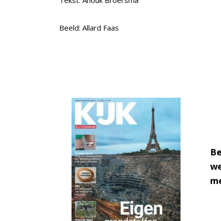
Beeld: Allard Faas
Be
we
me