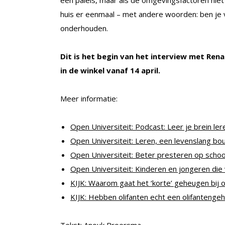
huis er eenmaal – met andere woorden: ben je 
onderhouden.
Dit is het begin van het interview met Renat
in de winkel vanaf 14 april.
Meer informatie:
Open Universiteit: Podcast: Leer je brein ler
Open Universiteit: Leren, een levenslang bo
Open Universiteit: Beter presteren op scho
Open Universiteit: Kinderen en jongeren die
KIJK: Waarom gaat het ‘korte’ geheugen bij 
KIJK: Hebben olifanten echt een olifantenge
Tekst: Anouk Broersma