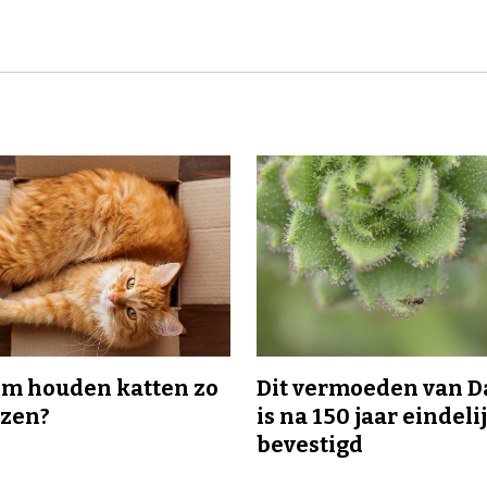
m houden katten zo
Dit vermoeden van 
ozen?
is na 150 jaar eindeli
bevestigd