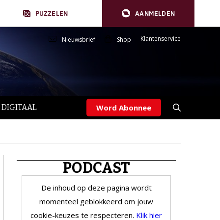
PUZZELEN
AANMELDEN
Klantenservice
Nieuwsbrief
Shop
 DIGITAAL
Word Abonnee
PODCAST
De inhoud op deze pagina wordt
momenteel geblokkeerd om jouw
cookie-keuzes te respecteren.
Klik hier