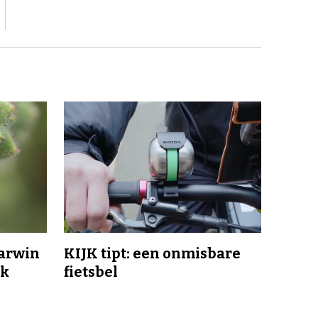
Darwin
KIJK tipt: een onmisbare
jk
fietsbel