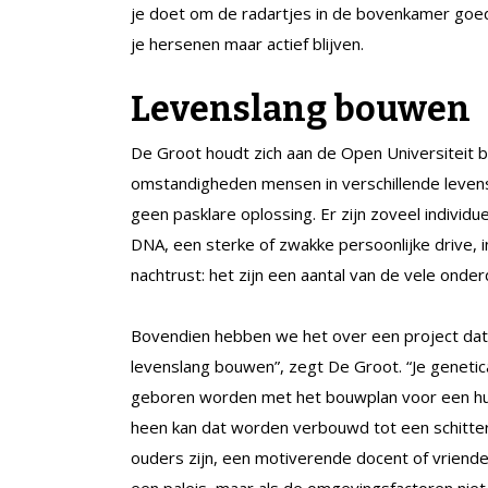
je doet om de radartjes in de bovenkamer goed
je hersenen maar actief blijven.
Levenslang bouwen
De Groot houdt zich aan de Open Universiteit b
omstandigheden mensen in verschillende levensf
geen pasklare oplossing. Er zijn zoveel individue
DNA, een sterke of zwakke persoonlijke drive,
nachtrust: het zijn een aantal van de vele onde
Bovendien hebben we het over een project dat i
levenslang bouwen”, zegt De Groot. “Je genetica 
geboren worden met het bouwplan voor een hu
heen kan dat worden verbouwd tot een schitter
ouders zijn, een motiverende docent of vriend
een paleis, maar als de omgevingsfactoren niet g