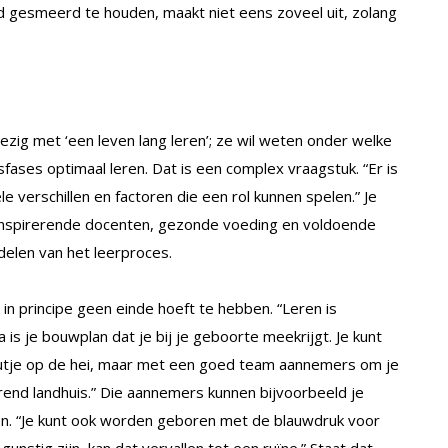
 gesmeerd te houden, maakt niet eens zoveel uit, zolang
ezig met ‘een leven lang leren’; ze wil weten onder welke
ases optimaal leren. Dat is een complex vraagstuk. “Er is
le verschillen en factoren die een rol kunnen spelen.” Je
 inspirerende docenten, gezonde voeding en voldoende
rdelen van het leerproces.
n principe geen einde hoeft te hebben. “Leren is
is je bouwplan dat je bij je geboorte meekrijgt. Je kunt
tje op de hei, maar met een goed team aannemers om je
end landhuis.” Die aannemers kunnen bijvoorbeeld je
en. “Je kunt ook worden geboren met de blauwdruk voor
unstig zijn, kan dat vervallen tot een ruïne.” Staat dat