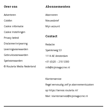
Over ons
Abonnementen
Adverteren
Abonneren
Colofon
Nieuwsbrief
Cookie informatie
Mijn account
Cookie Instellingen
Contact
Privacy beleid
Disclaimer/vrijwaring
Redactie
Leveringsvoorwaarden
Spaklerweg 53
Gebruiksvoorwaarden
1114 AE Amsterdam
Spelvoorwaarden
+31 (0)20 – 210 5300
© Roularta Media Nederland
info@kijkmagazine.nl
Klantenservice
Regel eenvoudig zelf je abonnementszaken
op https://service.roularta.nl/
Mail: klantenservice@kijkmagazine.nl