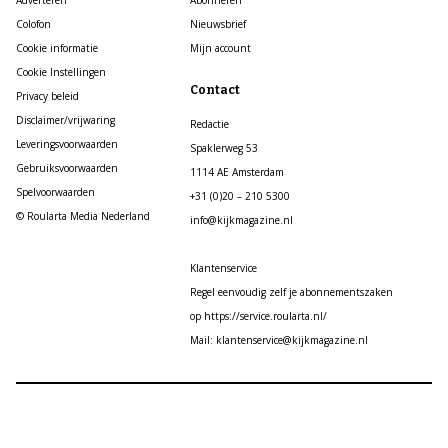
Colofon
Nieuwsbrief
Cookie informatie
Mijn account
Cookie Instellingen
Contact
Privacy beleid
Disclaimer/vrijwaring
Redactie
Leveringsvoorwaarden
Spaklerweg 53
Gebruiksvoorwaarden
1114 AE Amsterdam
Spelvoorwaarden
+31 (0)20 – 210 5300
© Roularta Media Nederland
info@kijkmagazine.nl
Klantenservice
Regel eenvoudig zelf je abonnementszaken
op https://service.roularta.nl/
Mail: klantenservice@kijkmagazine.nl