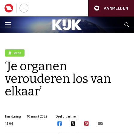
AANMELDEN
Mens
‘Je organen
verouderen los van
elkaar’
Tim Koning
10 maart 2022
Deel dit artikel:
15:04