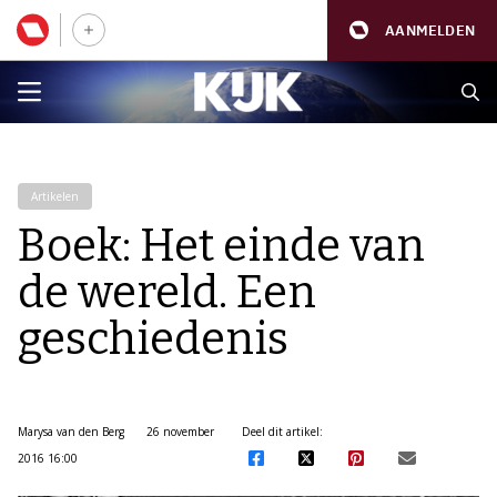
AANMELDEN
Artikelen
Boek: Het einde van
de wereld. Een
geschiedenis
Marysa van den Berg
26 november
Deel dit artikel:
2016 16:00