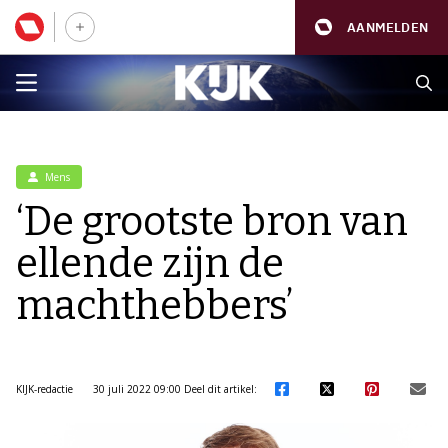
AANMELDEN
Mens
‘De grootste bron van
ellende zijn de
machthebbers’
KIJK-redactie
30 juli 2022 09:00
Deel dit artikel: