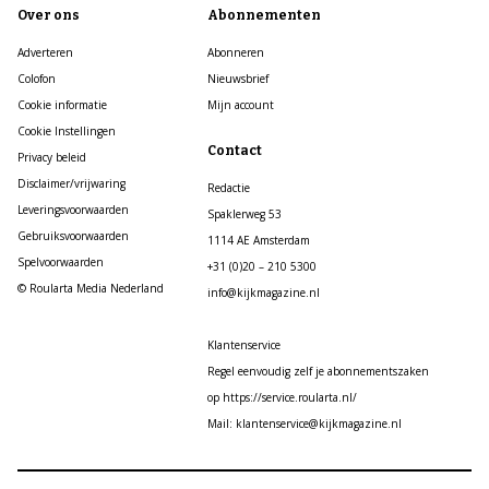
Over ons
Abonnementen
Adverteren
Abonneren
Colofon
Nieuwsbrief
Cookie informatie
Mijn account
Cookie Instellingen
Contact
Privacy beleid
Disclaimer/vrijwaring
Redactie
Leveringsvoorwaarden
Spaklerweg 53
Gebruiksvoorwaarden
1114 AE Amsterdam
Spelvoorwaarden
+31 (0)20 – 210 5300
© Roularta Media Nederland
info@kijkmagazine.nl
Klantenservice
Regel eenvoudig zelf je abonnementszaken
op https://service.roularta.nl/
Mail: klantenservice@kijkmagazine.nl