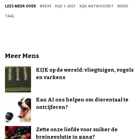
LEES MEER OVER
BREIN
KIJK 1-2021
KIJK ANTWOORDT
MENS
TAAL
Meer Mens
KIJK op de wereld: vliegtuigen, vogels
en varkens
Kan AI ons helpen om dierentaal te
ontcijferen?
Zette onze liefde voor suiker de
breinevolutie in gang?