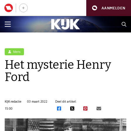
AANMELDEN
Mens
Het mysterie Henry
Ford
KIJK-redactie
03 maart 2022
Deel dit artikel:
15:00