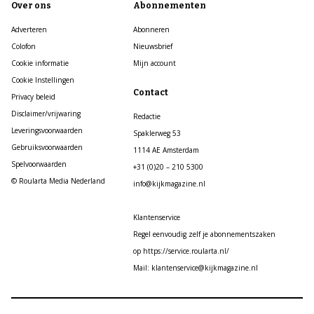
Over ons
Abonnementen
Adverteren
Abonneren
Colofon
Nieuwsbrief
Cookie informatie
Mijn account
Cookie Instellingen
Contact
Privacy beleid
Disclaimer/vrijwaring
Redactie
Leveringsvoorwaarden
Spaklerweg 53
Gebruiksvoorwaarden
1114 AE Amsterdam
Spelvoorwaarden
+31 (0)20 – 210 5300
© Roularta Media Nederland
info@kijkmagazine.nl
Klantenservice
Regel eenvoudig zelf je abonnementszaken
op https://service.roularta.nl/
Mail: klantenservice@kijkmagazine.nl