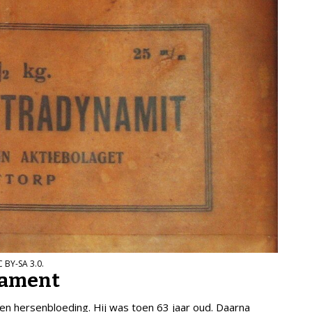
 BY-SA 3.0.
tament
n een hersenbloeding. Hij was toen 63 jaar oud. Daarna