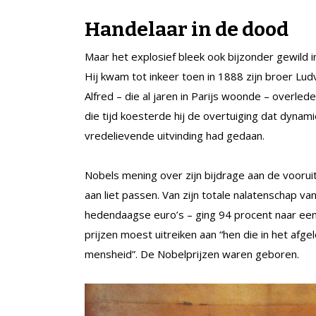
Handelaar in de dood
Maar het explosief bleek ook bijzonder gewild i
Hij kwam tot inkeer toen in 1888 zijn broer Ludv
Alfred – die al jaren in Parijs woonde – overle
die tijd koesterde hij de overtuiging dat dynami
vredelievende uitvinding had gedaan.
Nobels mening over zijn bijdrage aan de vooruit
aan liet passen. Van zijn totale nalatenschap v
hedendaagse euro’s – ging 94 procent naar een s
prijzen moest uitreiken aan “hen die in het afg
mensheid”. De Nobelprijzen waren geboren.