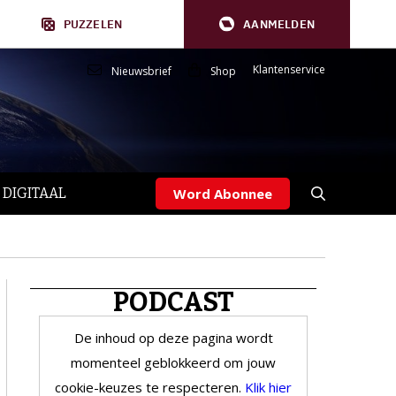
PUZZELEN
AANMELDEN
Klantenservice
Nieuwsbrief
Shop
 DIGITAAL
Word Abonnee
PODCAST
De inhoud op deze pagina wordt
momenteel geblokkeerd om jouw
cookie-keuzes te respecteren.
Klik hier