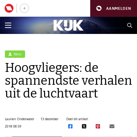
AANMELDEN
Mens
Hoogvliegers: de
spannendste verhalen
uit de luchtvaart
Laurien Onderwater
13 december
Deel dit artikel:
2018 08:59