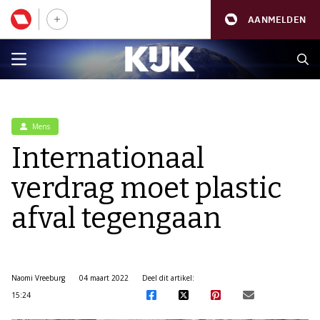
AANMELDEN
Mens
Internationaal
verdrag moet plastic
afval tegengaan
Naomi Vreeburg
04 maart 2022
Deel dit artikel:
15:24