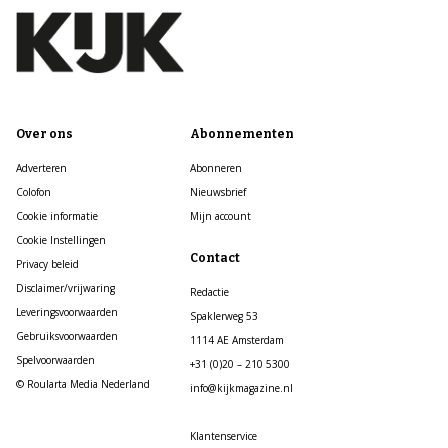
Over ons
Abonnementen
Adverteren
Abonneren
Colofon
Nieuwsbrief
Cookie informatie
Mijn account
Cookie Instellingen
Contact
Privacy beleid
Disclaimer/vrijwaring
Redactie
Leveringsvoorwaarden
Spaklerweg 53
Gebruiksvoorwaarden
1114 AE Amsterdam
Spelvoorwaarden
+31 (0)20 – 210 5300
© Roularta Media Nederland
info@kijkmagazine.nl
Klantenservice