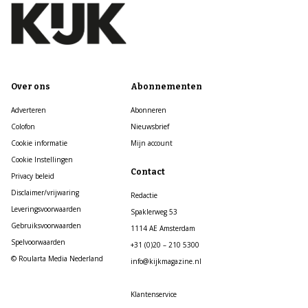
Over ons
Abonnementen
Adverteren
Abonneren
Colofon
Nieuwsbrief
Cookie informatie
Mijn account
Cookie Instellingen
Contact
Privacy beleid
Disclaimer/vrijwaring
Redactie
Leveringsvoorwaarden
Spaklerweg 53
Gebruiksvoorwaarden
1114 AE Amsterdam
Spelvoorwaarden
+31 (0)20 – 210 5300
© Roularta Media Nederland
info@kijkmagazine.nl
Klantenservice