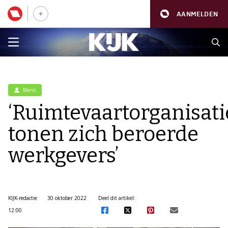
AANMELDEN
Mens
‘Ruimtevaartorganisati
tonen zich beroerde
werkgevers’
KIJK-redactie
30 oktober 2022
Deel dit artikel:
12:00