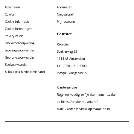
Adverteren
Abonneren
Colofon
Nieuwsbrief
Cookie informatie
Mijn account
Cookie Instellingen
Contact
Privacy beleid
Disclaimer/vrijwaring
Redactie
Leveringsvoorwaarden
Spaklerweg 53
Gebruiksvoorwaarden
1114 AE Amsterdam
Spelvoorwaarden
+31 (0)20 – 210 5300
© Roularta Media Nederland
info@kijkmagazine.nl
Klantenservice
Regel eenvoudig zelf je abonnementszaken
op https://service.roularta.nl/
Mail: klantenservice@kijkmagazine.nl