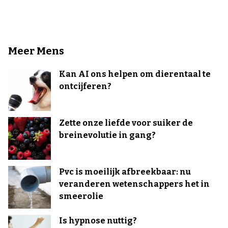
Meer Mens
Kan AI ons helpen om dierentaal te
ontcijferen?
Zette onze liefde voor suiker de
breinevolutie in gang?
Pvc is moeilijk afbreekbaar: nu
veranderen wetenschappers het in
smeerolie
Is hypnose nuttig?