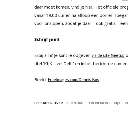
daar moet komen, vind je
. Het officiële pr
hier
vanaf 19.00 uur en na afloop een borrel. Toegang
voor ons open, zodat je daar – ook gratis – ee
Schrijf je in!
Erbij zijn? Je kunt je opgeven
o
via de site Meetup
titel ‘KIJK Live! Delft’ en in het bericht de namen
Beeld:
FreeImages.com/Dennis Bos
LEES MEER OVER
ECONOMIE
EVENEMENT
KIJK LIV