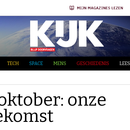
MIJN MAGAZINES LEZEN
TECH
SPACE
MENS
GESCHIEDENIS
LEES
 oktober: onze
oekomst