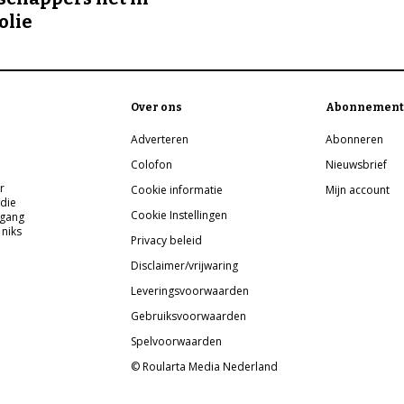
olie
Over ons
Abonnement
Adverteren
Abonneren
Colofon
Nieuwsbrief
r
Cookie informatie
Mijn account
 die
Cookie Instellingen
pgang
 niks
Privacy beleid
Disclaimer/vrijwaring
Leveringsvoorwaarden
Gebruiksvoorwaarden
Spelvoorwaarden
© Roularta Media Nederland