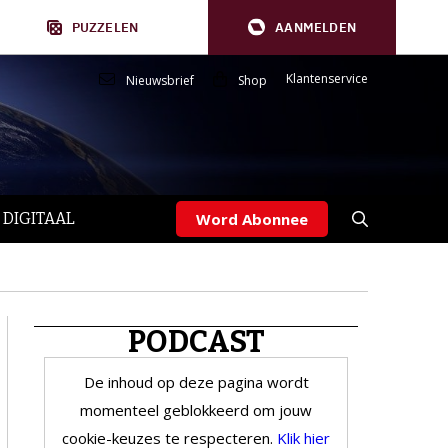
PUZZELEN
AANMELDEN
Klantenservice
Nieuwsbrief
Shop
 DIGITAAL
Word Abonnee
PODCAST
De inhoud op deze pagina wordt
momenteel geblokkeerd om jouw
cookie-keuzes te respecteren.
Klik hier