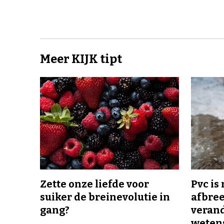
Meer KIJK tipt
Zette onze liefde voor
Pvc is
suiker de breinevolutie in
afbree
gang?
veran
wetens