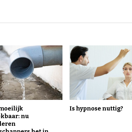
 moeilijk
Is hypnose nuttig?
kbaar: nu
deren
chappers het in