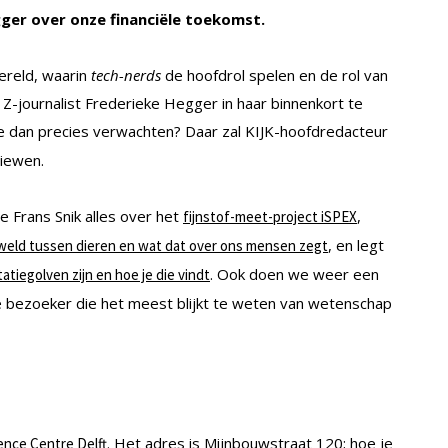
ger over onze financiële toekomst.
ereld, waarin
tech-nerds
de hoofdrol spelen en de rol van
Z-journalist Frederieke Hegger in haar binnenkort te
e dan precies verwachten? Daar zal KIJK-hoofdredacteur
viewen.
e Frans Snik alles over het
,
fijnstof-meet-project iSPEX
, en legt
weld tussen dieren en wat dat over ons mensen zegt
. Ook doen we weer een
atiegolven zijn en hoe je die vindt
 bezoeker die het meest blijkt te weten van wetenschap
. Het adres is Mijnbouwstraat 120; hoe je
ence Centre Delft