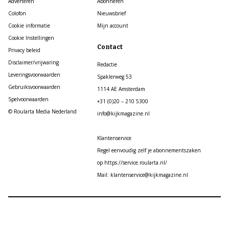
Adverteren
Abonneren
Colofon
Nieuwsbrief
Cookie informatie
Mijn account
Cookie Instellingen
Contact
Privacy beleid
Disclaimer/vrijwaring
Redactie
Leveringsvoorwaarden
Spaklerweg 53
Gebruiksvoorwaarden
1114 AE Amsterdam
Spelvoorwaarden
+31 (0)20 – 210 5300
© Roularta Media Nederland
info@kijkmagazine.nl
Klantenservice
Regel eenvoudig zelf je abonnementszaken
op https://service.roularta.nl/
Mail: klantenservice@kijkmagazine.nl