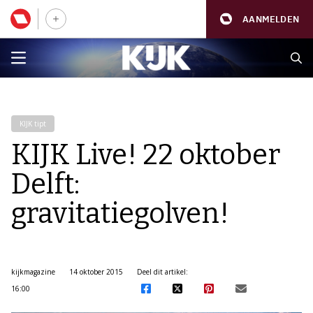
AANMELDEN
KIJK tipt
KIJK Live! 22 oktober
Delft:
gravitatiegolven!
kijkmagazine
14 oktober 2015
Deel dit artikel:
16:00