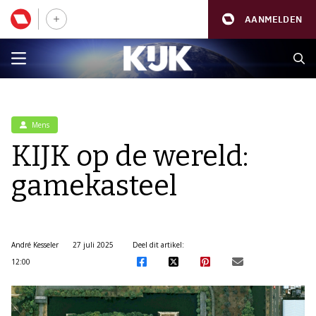
AANMELDEN
Mens
KIJK op de wereld:
gamekasteel
André Kesseler
27 juli 2025
Deel dit artikel:
12:00