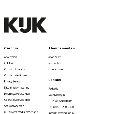
Over ons
Abonnementen
Adverteren
Abonneren
Colofon
Nieuwsbrief
Cookie informatie
Mijn account
Cookie Instellingen
Contact
Privacy beleid
Disclaimer/vrijwaring
Redactie
Leveringsvoorwaarden
Spaklerweg 53
Gebruiksvoorwaarden
1114 AE Amsterdam
Spelvoorwaarden
+31 (0)20 – 210 5300
© Roularta Media Nederland
info@kijkmagazine.nl