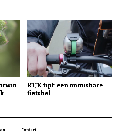
Darwin
KIJK tipt: een onmisbare
jk
fietsbel
en
Contact