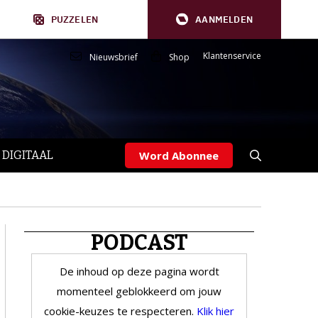
PUZZELEN
AANMELDEN
Klantenservice
Nieuwsbrief
Shop
 DIGITAAL
Word Abonnee
PODCAST
De inhoud op deze pagina wordt
momenteel geblokkeerd om jouw
cookie-keuzes te respecteren.
Klik hier