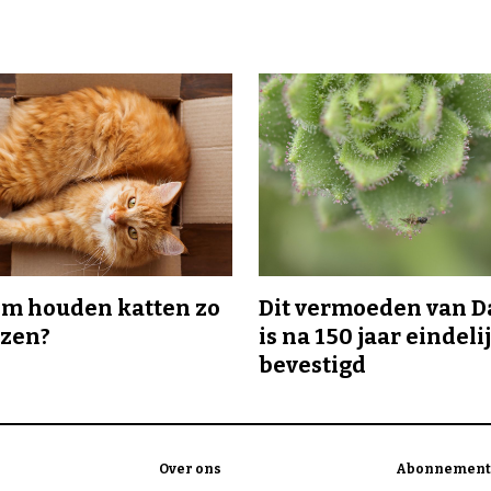
m houden katten zo
Dit vermoeden van 
ozen?
is na 150 jaar eindeli
bevestigd
Over ons
Abonnement