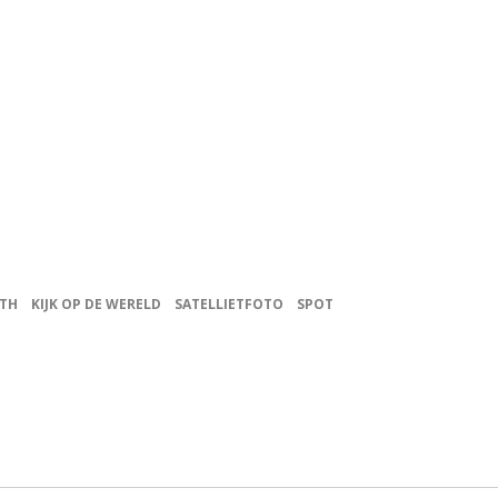
RTH
KIJK OP DE WERELD
SATELLIETFOTO
SPOT