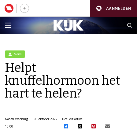
AANMELDEN
Mens
Helpt
knuffelhormoon het
hart te helen?
Naomi Vreeburg
01 oktober 2022
Deel dit artikel:
15:00