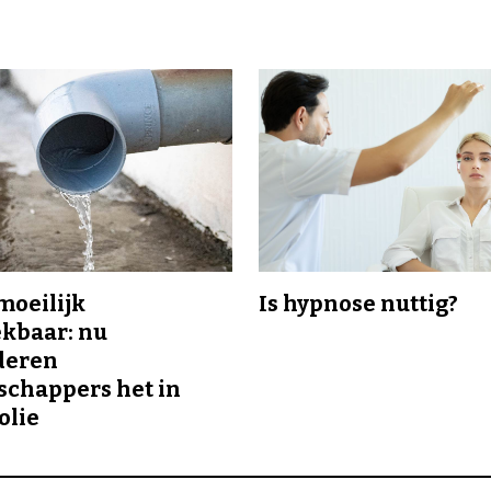
 moeilijk
Is hypnose nuttig?
kbaar: nu
deren
chappers het in
olie