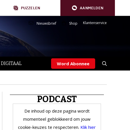
PUZZELEN
AANMELDEN
Klantenservice
Nieuwsbrief
Shop
 DIGITAAL
Word Abonnee
PODCAST
De inhoud op deze pagina wordt
momenteel geblokkeerd om jouw
cookie-keuzes te respecteren.
Klik hier