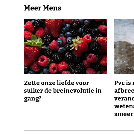
Meer Mens
Zette onze liefde voor
Pvc is
suiker de breinevolutie in
afbree
gang?
veran
wetens
smeer