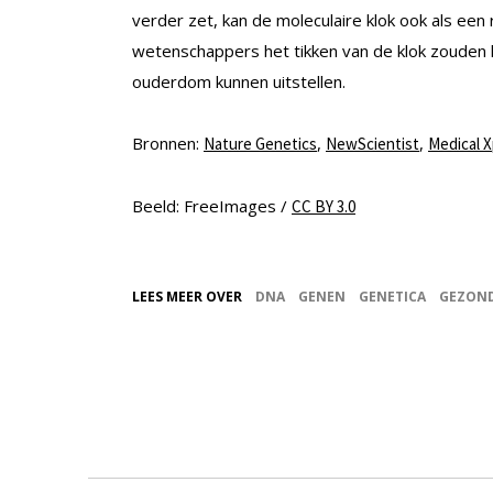
verder zet, kan de moleculaire klok ook als een
wetenschappers het tikken van de klok zouden 
ouderdom kunnen uitstellen.
Bronnen:
,
,
Nature Genetics
NewScientist
Medical 
Beeld: FreeImages /
CC BY 3.0
LEES MEER OVER
DNA
GENEN
GENETICA
GEZON