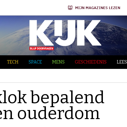
MIJN MAGAZINES LEZEN
TECH
SPACE
MENS
GESCHIEDENIS
LEES
klok bepalend
 en ouderdom