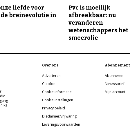
onze liefde voor
Pvc is moeilijk
 de breinevolutie in
afbreekbaar: nu
veranderen
wetenschappers het 
smeerolie
Over ons
Abonnement
Adverteren
Abonneren
Colofon
Nieuwsbrief
r
Cookie informatie
Mijn account
 die
Cookie Instellingen
pgang
 niks
Privacy beleid
Disclaimer/vrijwaring
Leveringsvoorwaarden