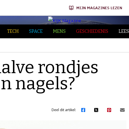
MIJN MAGAZINES LEZEN
TECH
SPACE
MENS
GESCHIEDENIS
LEES
halve rondjes
n nagels?
Deel dit artikel: