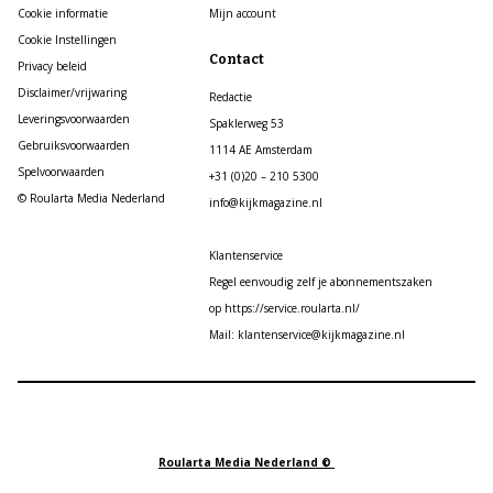
Cookie informatie
Mijn account
Cookie Instellingen
Contact
Privacy beleid
Disclaimer/vrijwaring
Redactie
Leveringsvoorwaarden
Spaklerweg 53
Gebruiksvoorwaarden
1114 AE Amsterdam
Spelvoorwaarden
+31 (0)20 – 210 5300
© Roularta Media Nederland
info@kijkmagazine.nl
Klantenservice
Regel eenvoudig zelf je abonnementszaken
op https://service.roularta.nl/
Mail: klantenservice@kijkmagazine.nl
Roularta Media Nederland ©