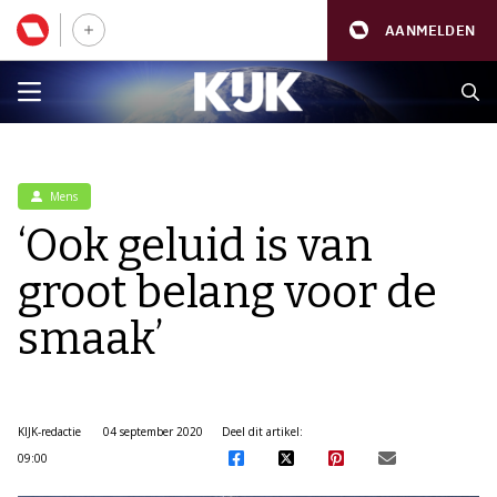
AANMELDEN
Mens
‘Ook geluid is van
groot belang voor de
smaak’
KIJK-redactie
04 september 2020
Deel dit artikel:
09:00