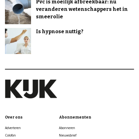
Pvc is moeilijk afbreekbaar: nu
veranderen wetenschappers het in
smeerolie
Is hypnose nuttig?
Over ons
Abonnementen
Adverteren
Abonneren
Colofon
Nieuwsbrief