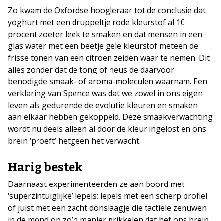
Zo kwam de Oxfordse hoogleraar tot de conclusie dat
yoghurt met een druppeltje rode kleurstof al 10
procent zoeter leek te smaken en dat mensen in een
glas water met een beetje gele kleurstof meteen de
frisse tonen van een citroen zeiden waar te nemen. Dit
alles zonder dat de tong of neus de daarvoor
benodigde smaak- of aroma-moleculen waarnam. Een
verklaring van Spence was dat we zowel in ons eigen
leven als gedurende de evolutie kleuren en smaken
aan elkaar hebben gekoppeld. Deze smaakverwachting
wordt nu deels alleen al door de kleur ingelost en ons
brein ‘proeft’ hetgeen het verwacht.
Harig bestek
Daarnaast experimenteerden ze aan boord met
‘superzintuiglijke’ lepels: lepels met een scherp profiel
of juist met een zacht donslaagje die tactiele zenuwen
in de mond op zo’n manier prikkelen dat het ons brein