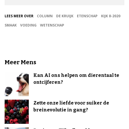
LEES MEER OVER
COLUMN
DE KRUIJK
ETENSCHAP
KIJK 8-2020
SMAAK
VOEDING
WETENSCHAP
Meer Mens
Kan AI ons helpen om dierentaal te
ontcijferen?
Zette onze liefde voor suiker de
breinevolutie in gang?