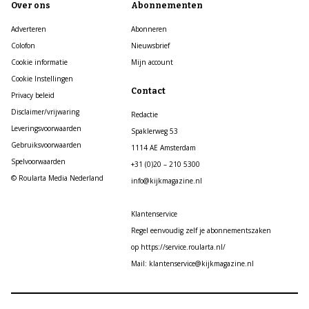
Over ons
Abonnementen
Adverteren
Abonneren
Colofon
Nieuwsbrief
Cookie informatie
Mijn account
Cookie Instellingen
Contact
Privacy beleid
Disclaimer/vrijwaring
Redactie
Leveringsvoorwaarden
Spaklerweg 53
Gebruiksvoorwaarden
1114 AE Amsterdam
Spelvoorwaarden
+31 (0)20 – 210 5300
© Roularta Media Nederland
info@kijkmagazine.nl
Klantenservice
Regel eenvoudig zelf je abonnementszaken
op https://service.roularta.nl/
Mail: klantenservice@kijkmagazine.nl