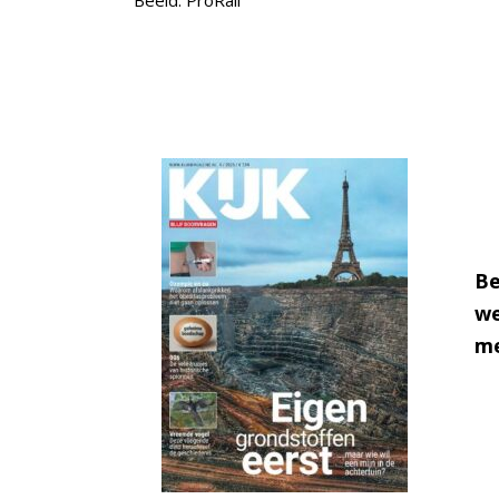
Be
we
me