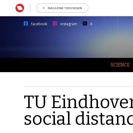
MAGAZINE TOEVOEGEN
facebook
instagram
X
SCIENCE
TU Eindhove
social distan