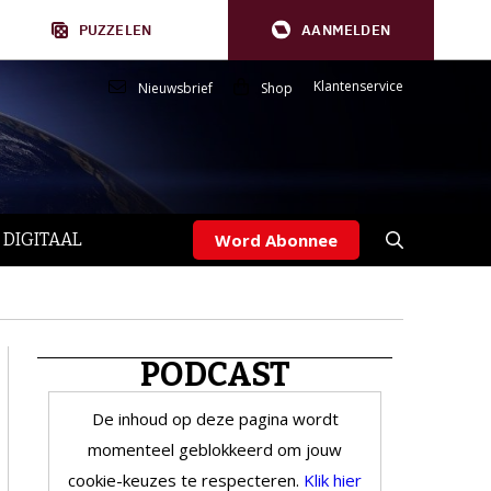
PUZZELEN
AANMELDEN
Klantenservice
Nieuwsbrief
Shop
 DIGITAAL
Word Abonnee
PODCAST
De inhoud op deze pagina wordt
momenteel geblokkeerd om jouw
cookie-keuzes te respecteren.
Klik hier