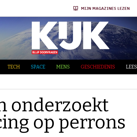
MIJN MAGAZINES LEZEN
TECH
SPACE
MENS
GESCHIEDENIS
LEES
n onderzoekt
cing op perrons