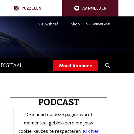
PUZZELEN
AANMELDEN
Klantenservice
Nieuwsbrief
Shop
 DIGITAAL
Word Abonnee
PODCAST
De inhoud op deze pagina wordt
momenteel geblokkeerd om jouw
cookie-keuzes te respecteren.
Klik hier