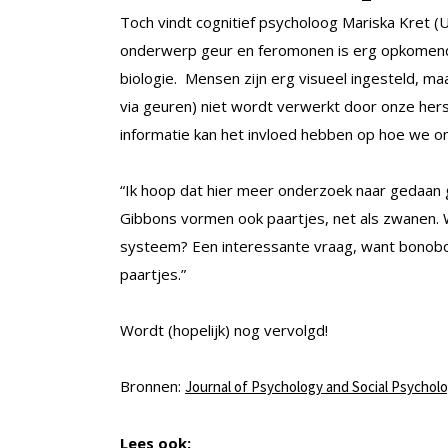
Toch vindt cognitief psycholoog Mariska Kret (U
onderwerp geur en feromonen is erg opkomend 
biologie. Mensen zijn erg visueel ingesteld, ma
via geuren) niet wordt verwerkt door onze hers
informatie kan het invloed hebben op hoe we on
“Ik hoop dat hier meer onderzoek naar gedaan ga
Gibbons vormen ook paartjes, net als zwanen. We
systeem? Een interessante vraag, want bonob
paartjes.”
Wordt (hopelijk) nog vervolgd!
Bronnen:
Journal of Psychology and Social Psychol
Lees ook: