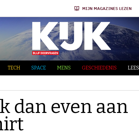
MIJN MAGAZINES LEZEN
TECH
SPACE
MENS
GESCHIEDENIS
LEES
ik dan even aan
irt