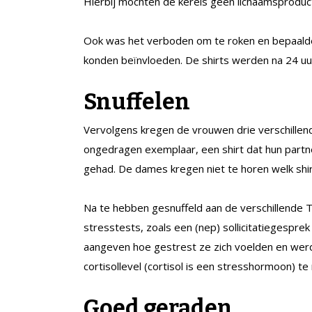
Hierbij mochten de kerels geen lichaamsproduc
Ook was het verboden om te roken en bepaald
konden beïnvloeden. De shirts werden na 24 u
Snuffelen
Vervolgens kregen de vrouwen drie verschillen
ongedragen exemplaar, een shirt dat hun partn
gehad. De dames kregen niet te horen welk shi
Na te hebben gesnuffeld aan de verschillende 
stresstests, zoals een (nep) sollicitatiegesp
aangeven hoe gestrest ze zich voelden en we
cortisollevel (cortisol is een stresshormoon) te
Goed geraden