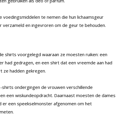
ten gebruiken als deo of parfum.
e voedingsmiddelen te nemen die hun lichaamsgeur
ur verzameld en ingevroren om de geur te behouden.
de shirts voorgelegd waaraan ze moesten ruiken: een
er had gedragen, en een shirt dat een vreemde aan had
rt ze hadden gekregen.
T-shirts ondergingen de vrouwen verschillende
rek en een wiskundeopdracht. Daarnaast moesten de dames
rd er een speekselmonster afgenomen om het
 meten.