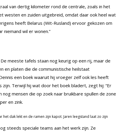
aal van dertig kilometer rond de centrale, zoals in het
 het westen en zuiden uitgebreid, omdat daar ook heel wat
erigens heeft Belarus (Wit-Rusland) ervoor gekozen om
ar niemand wil er wonen.”
. De meeste tafels staan nog keurig op een rij, maar de
en en platen die de communistische heilstaat
Dennis een boek waaruit hij vroeger zelf ook les heeft
jn. Terwijl hij wat door het boek bladert, zegt hij: “Er
ch nog mensen die op zoek naar bruikbare spullen de zone
per en zink.
 het dak lekt en de ramen zijn kapot. Jaren leegstand laat zo zijn
nog steeds speciale teams aan het werk zijn. Ze