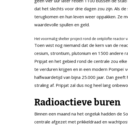
geen vier uur later reden 1100 bussen de stad
dat het slechts voor drie dagen zou zijn. Als
terugkomen en hun leven weer oppakken. Ze mo
waardevolle spullen en geld.
Het voormalig shelter project rond de ontplofte reactor v
Toen wist nog niemand dat de kern van de reac
cesium, strontium, plutonium en 1500 andere r
Pripjat en het gebied rond de centrale zou elk
te verduren krijgen en in een modern Pompeï v
halfwaardetijd van bijna 25.000 jaar. Dan geeft
straling af. Pripjat zal dus nog heel lang onbewo
Radioactieve buren
Binnen een maand na het ongeluk hadden de Sov
centrale afgezet met prikkeldraad en wachtpost