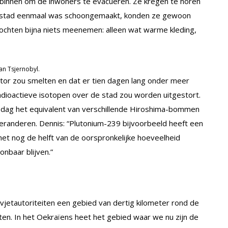
 binnen om de inwoners te evacueren. Ze kregen te horen
 de stad eenmaal was schoongemaakt, konden ze gewoon
chten bijna niets meenemen: alleen wat warme kleding,
an Tsjernobyl.
tor zou smelten en dat er tien dagen lang onder meer
adioactieve isotopen over de stad zou worden uitgestort.
e dag het equivalent van verschillende Hiroshima-bommen
eranderen. Dennis: “Plutonium-239 bijvoorbeeld heeft een
 het nog de helft van de oorspronkelijke hoeveelheid
onbaar blijven.”
jetautoriteiten een gebied van dertig kilometer rond de
en. In het Oekraïens heet het gebied waar we nu zijn de