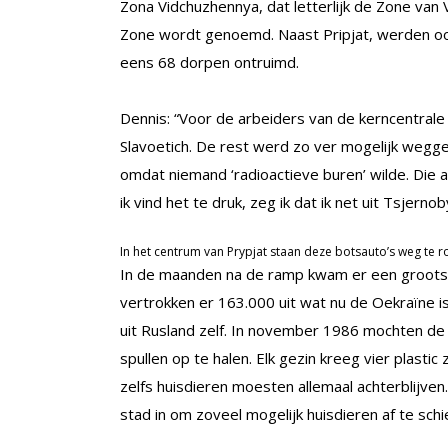
Zona Vidchuzhennya, dat letterlijk de Zone van
Zone wordt genoemd. Naast Pripjat, werden ook
eens 68 dorpen ontruimd.
Dennis: “Voor de arbeiders van de kerncentral
Slavoetich. De rest werd zo ver mogelijk wegge
omdat niemand ‘radioactieve buren’ wilde. Die an
ik vind het te druk, zeg ik dat ik net uit Tsjerno
In het centrum van Prypjat staan deze botsauto’s weg te r
In de maanden na de ramp kwam er een grootscha
vertrokken er 163.000 uit wat nu de Oekraïne i
uit Rusland zelf. In november 1986 mochten de
spullen op te halen. Elk gezin kreeg vier plasti
zelfs huisdieren moesten allemaal achterblijv
stad in om zoveel mogelijk huisdieren af te schi