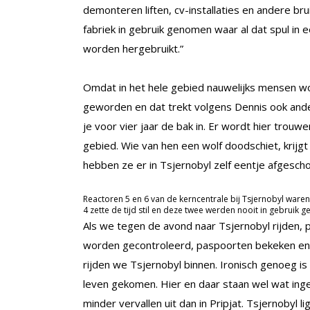
demonteren liften, cv-installaties en andere bru
fabriek in gebruik genomen waar al dat spul in 
worden hergebruikt.”
Omdat in het hele gebied nauwelijks mensen wo
geworden en dat trekt volgens Dennis ook ander
je voor vier jaar de bak in. Er wordt hier trou
gebied. Wie van hen een wolf doodschiet, krijgt
hebben ze er in Tsjernobyl zelf eentje afgesch
Reactoren 5 en 6 van de kerncentrale bij Tsjernobyl waren
4 zette de tijd stil en deze twee werden nooit in gebruik 
Als we tegen de avond naar Tsjernobyl rijden,
worden gecontroleerd, paspoorten bekeken en 
rijden we Tsjernobyl binnen. Ironisch genoeg i
leven gekomen. Hier en daar staan wel wat ing
minder vervallen uit dan in Pripjat. Tsjernobyl 