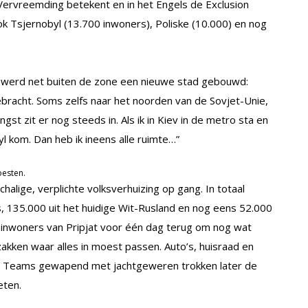
 Vervreemding betekent en in het Engels de Exclusion
 Tsjernobyl (13.700 inwoners), Poliske (10.000) en nog
e werd net buiten de zone een nieuwe stad gebouwd:
bracht. Soms zelfs naar het noorden van de Sovjet-Unie,
gst zit er nog steeds in. Als ik in Kiev in de metro sta en
byl kom. Dan heb ik ineens alle ruimte…”
oesten.
lige, verplichte volksverhuizing op gang. In totaal
s, 135.000 uit het huidige Wit-Rusland en nog eens 52.000
 inwoners van Pripjat voor één dag terug om nog wat
c zakken waar alles in moest passen. Auto’s, huisraad en
en. Teams gewapend met jachtgeweren trokken later de
eten.