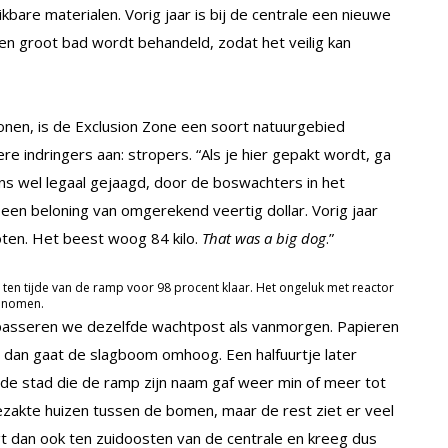
ikbare materialen. Vorig jaar is bij de centrale een nieuwe
een groot bad wordt behandeld, zodat het veilig kan
nen, is de Exclusion Zone een soort natuurgebied
e indringers aan: stropers. “Als je hier gepakt wordt, ga
wens wel legaal gejaagd, door de boswachters in het
 een beloning van omgerekend veertig dollar. Vorig jaar
oten. Het beest woog 84 kilo.
That was a big dog
.”
 ten tijde van de ramp voor 98 procent klaar. Het ongeluk met reactor
genomen.
 passeren we dezelfde wachtpost als vanmorgen. Papieren
dan gaat de slagboom omhoog. Een halfuurtje later
s de stad die de ramp zijn naam gaf weer min of meer tot
ezakte huizen tussen de bomen, maar de rest ziet er veel
ligt dan ook ten zuidoosten van de centrale en kreeg dus